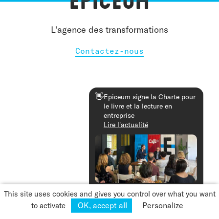
L'agence des transformations
Contactez-nous
👋
Epiceum signe la Charte pour
le livre et la lecture en
entreprise
Lire l'actualité
© Epiceum 2026
Fermer
This site uses cookies and gives you control over what you want
Mentions légales
OK, accept all
Personalize
to activate
Cookies